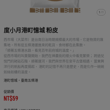
1
/
1
度小月港町憶城 粉皮
西市場（大菜市）是台南日治時期規模最大的市場，它是物資的匯
集地，所有從五條港運進來的乾貨、食材都在此集散。
「順著五條港水路，看見百年前府城的溫度。」
從西市場的叫賣聲開始，我們在神農街的燈火中看見繁榮； 跨過兌
悅門的硓𥑮石階，順著運河，我們與世界在安平古堡相遇。 當東興
洋行的帆船再度揚起， 港町的記憶不再只是歷史，而是化作一碗碗
如絲如縷的溫度。
港町憶城，臺南五條港
促銷價
NT$59