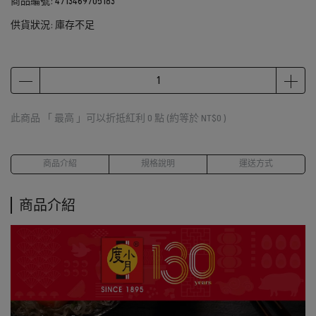
商品編號:
4713469705183
供貨狀況:
庫存不足
此商品 「 最高 」可以折抵紅利
0
點 (約等於
NT$0
)
商品介紹
規格說明
運送方式
商品介紹