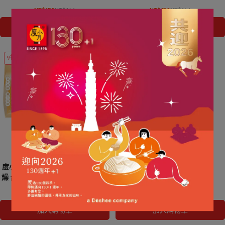
NT$159
NT$164
NT$159
NT$164
加入購物車
加入購物車
9折
度小月港町憶城關廟麵+刀削麵+肉
度小月擔仔麵 (600g/10片)
燥 台南好味組合包 360g+225g+170g
NT$209
NT$233
NT$110
加入購物車
加入購物車