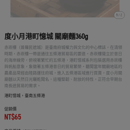
1
/
2
度小月港町憶城 關廟麵360g
赤崁樓（普羅民遮城）是臺南府城權力與文化的中心標誌，在清領
時期，赤崁樓一帶是通往五條港貿易區的要道。赤崁樓聳立於昔日
的海岸線旁，俯視著繁忙的五條港，港町憶城系列包裝選用赤崁樓
與帆船意象，象徵著五條港昔日的貿易繁榮。聽聞當年關廟地區的
農產品常經由陸路運往府城，進入五條港區域進行買賣，度小月關
廟麵以天然日光曬乾聞名，這種堅韌、耐放的特性，正符合早期台
南長途貿易的需求。
港町憶城，臺南五條港
促銷價
NT$65