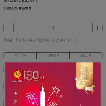
商品編號:
4713469705114
供貨狀況:
庫存不足
此商品 「 最高 」可以折抵紅利
0
點 (約等於
NT$0
)
商品介紹
規格說明
運送方式
商品介紹
規格說明
運送方式