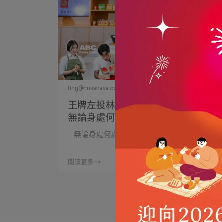
ting@hosanava.com | 2025-01-03
王牌左投林昱珉 x 度小月紅白大廚：
無論身處何處，都能嚐到“家”的味道
無論身處何處⋯
閱讀更多 ->